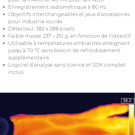
Enregistrement radiométrique à 80 Hz
Objectifs interchangeables et jeux d’accessoires
pour industrie lourde
Détecteur: 382 x 288 pixels
Faible masse: 237 – 251 g, en fonction de l’objectif
Utilisable à températures ambiantes atteignant
jusqu’à 70 °C sans besoin de refroidissement
supplémentaire
Logiciel d’analyse sans licence et SDK complet
inclus