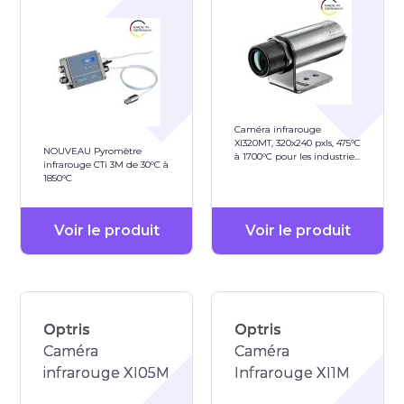
Caméra infrarouge
XI320MT, 320x240 pxls, 475°C
NOUVEAU Pyromètre
à 1700°C pour les industries
infrarouge CTi 3M de 30°C à
du métal, des fours
1850°C
Voir le produit
Voir le produit
Optris
Optris
Caméra
Caméra
infrarouge XI05M
Infrarouge XI1M