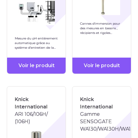
Cannes d'immersion pour
des mesures en bassins ,
récipients et rigoles
matériau PP-H PVDF Inox
Mesure du pH entièrement
1.4571
automatique grâce au
système d’entretien de la
sonde cCare
Voir le produit
Voir le produit
Knick
Knick
International
International
ARI 106/106H/
Gamme
(106H)
SENSOGATE
WA130/WA130H/WA131/