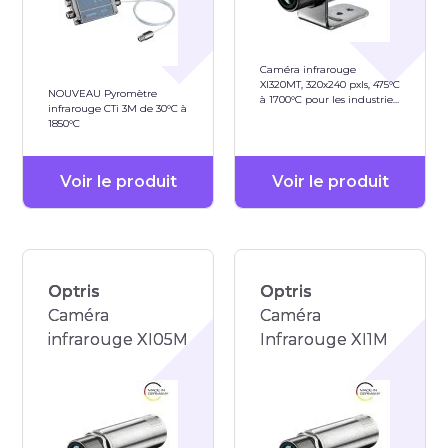
Caméra infrarouge
XI320MT, 320x240 pxls, 475°C
NOUVEAU Pyromètre
à 1700°C pour les industries
infrarouge CTi 3M de 30°C à
du métal, des fours
1850°C
Voir le produit
Voir le produit
Optris
Optris
Caméra
Caméra
infrarouge XI05M
Infrarouge XI1M