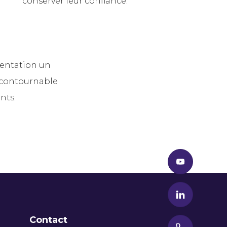
conserver leur confiance.
mentation un
ncontournable
nts.
Contact