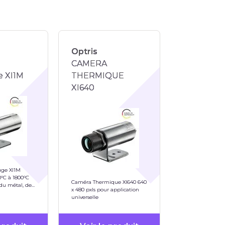
Optris
CAMERA
e XI1M
THERMIQUE
XI640
uge XI1M
0°C à 1800°C
Caméra Thermique XI640 640
 du métal, de
x 480 pxls pour application
universelle