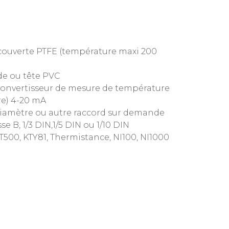
couverte PTFE (température maxi 200
ide ou tête PVC
convertisseur de mesure de température
re) 4-20 mA
diamètre ou autre raccord sur demande
 B, 1/3 DIN,1/5 DIN ou 1/10 DIN
T500, KTY81, Thermistance, NI100, NI1000