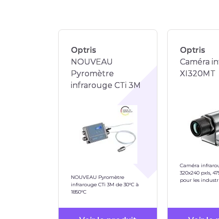
Optris
Optris
NOUVEAU
Caméra in
Pyromètre
XI320MT
infrarouge CTi 3M
Caméra infraro
320x240 pxls, 47
NOUVEAU Pyromètre
pour les industr
infrarouge CTi 3M de 30°C à
des fours
1850°C