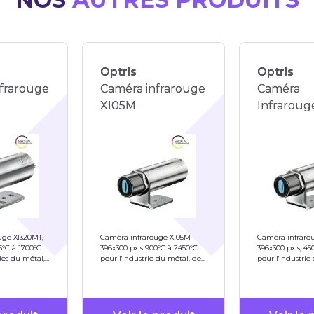
Optris
Optris
frarouge
Caméra infrarouge
Caméra
XI05M
Infraroug
uge XI320MT,
Caméra infrarouge XI05M
Caméra infraro
5°C à 1700°C
396x300 pxls 900°C à 2450°C
396x300 pxls, 45
ies du métal,
pour l'industrie du métal, de
pour l'industrie
l'acier,...
l'acier,...