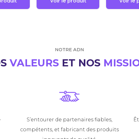
produit
Voir le produit
Voir le 
NOTRE ADN
OS
VALEURS
ET NOS
MISSI
e
S’entourer de partenaires fiables,
Êt
compétents, et fabricant des produits