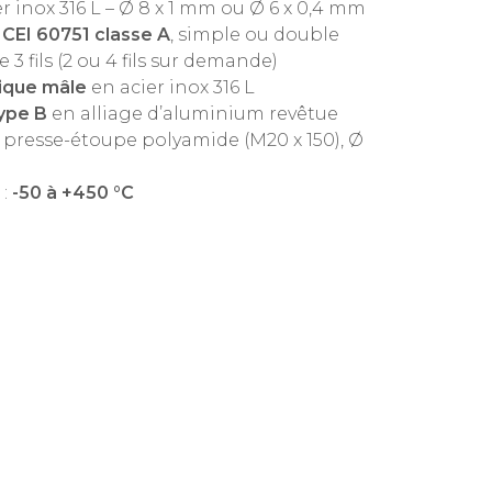
r inox 316 L – Ø 8 x 1 mm ou Ø 6 x 0,4 mm
 CEI 60751 classe A
, simple ou double
fils (2 ou 4 fils sur demande)
rique mâle
en acier inox 316 L
ype B
en alliage d’aluminium revêtue
r presse-étoupe polyamide (M20 x 150), Ø
 :
-50 à +450 °C