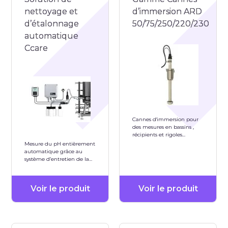
nettoyage et
d’immersion ARD
d’étalonnage
50/75/250/220/230
automatique
Ccare
Cannes d'immersion pour
des mesures en bassins ,
récipients et rigoles
matériau PP-H PVDF Inox
Mesure du pH entièrement
1.4571
automatique grâce au
système d’entretien de la
sonde cCare
Voir le produit
Voir le produit