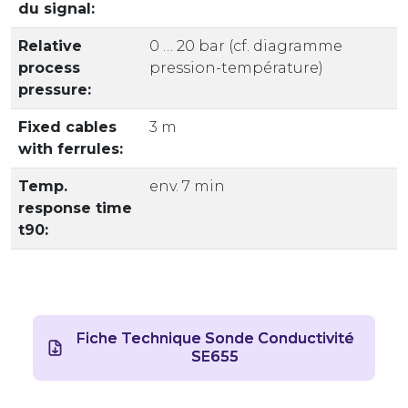
du signal:
Relative
0 … 20 bar (cf. diagramme
process
pression-température)
pressure:
Fixed cables
3 m
with ferrules:
Temp.
env. 7 min
response time
t90:
Fiche Technique Sonde Conductivité
SE655