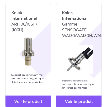
Knick
Knick
International
International
ARI 106/106H/
Gamme
(106H)
SENSOGATE
WA130/WA130H/WA131/
Support en ligne Gamme
ARI 106 version Hygiénique
Support rétractable à
(H) et sondes pressurisables
commande pneumatique
universel ou manuel
Voir le produit
Voir le produit