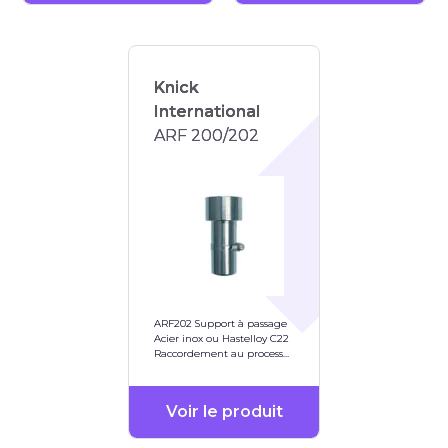
Knick
International
ARF 200/202
ARF202 Support à passage
Acier inox ou Hastelloy C22
Raccordement au process
via G 1/4" ou NPT 1/4"
Voir le produit