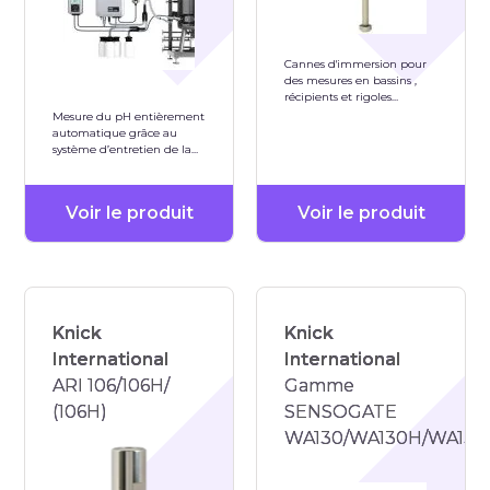
Cannes d'immersion pour
des mesures en bassins ,
récipients et rigoles
matériau PP-H PVDF Inox
Mesure du pH entièrement
1.4571
automatique grâce au
système d’entretien de la
sonde cCare
Voir le produit
Voir le produit
Knick
Knick
International
International
ARI 106/106H/
Gamme
(106H)
SENSOGATE
WA130/WA130H/WA131/