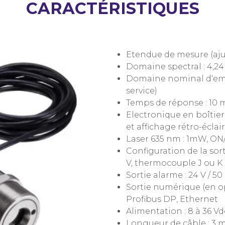
CARACTÉRISTIQUES
Etendue de mesure (ajus
Domaine spectral : 4,2
Domaine nominal d‘empl
service)
Temps de réponse : 10 
Electronique en boîtie
et affichage rétro-éclai
Laser 635 nm : 1mW, ON
Configuration de la sorti
V, thermocouple J ou K
Sortie alarme : 24 V / 5
Sortie numérique (en o
Profibus DP, Ethernet
Alimentation : 8 à 36 Vd
Longueur de câble : 3 m