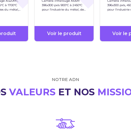
uge XI320MT,
Caméra infrarouge XI05M
Caméra infraro
5°C à 1700°C
396x300 pxls 900°C à 2450°C
396x300 pxls, 45
ies du métal,
pour l'industrie du métal, de
pour l'industrie
l'acier,...
l'acier,...
produit
Voir le produit
Voir le 
NOTRE ADN
OS
VALEURS
ET NOS
MISSI