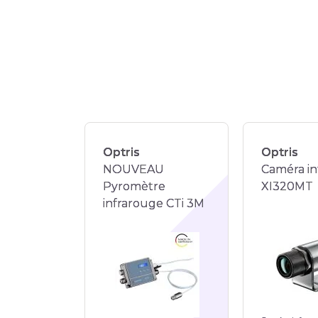
Optris
Optris
NOUVEAU
Caméra in
Pyromètre
XI320MT
infrarouge CTi 3M