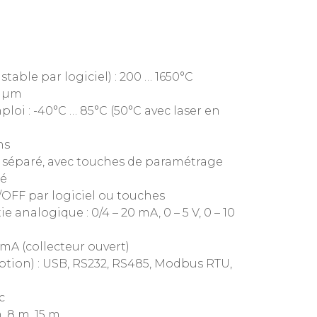
table par logiciel) : 200 … 1650°C
4 µm
oi : -40°C … 85°C (50°C avec laser en
ms
r séparé, avec touches de paramétrage
ré
/OFF par logiciel ou touches
e analogique : 0/4 – 20 mA, 0 – 5 V, 0 – 10
0 mA (collecteur ouvert)
ption) : USB, RS232, RS485, Modbus RTU,
c
, 8 m, 15 m