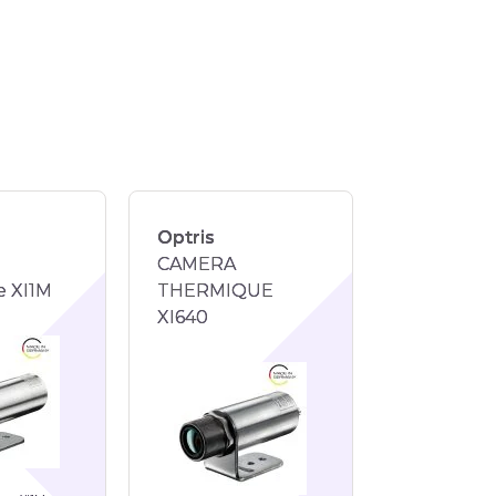
Optris
CAMERA
e XI1M
THERMIQUE
XI640