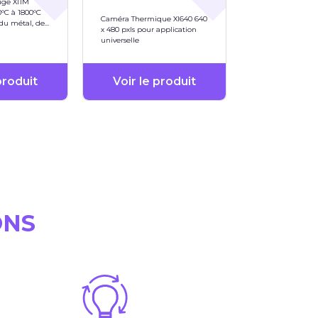
uge XI1M
0°C à 1800°C
Caméra Thermique XI640 640
 du métal, de
x 480 pxls pour application
universelle
produit
Voir le produit
ONS