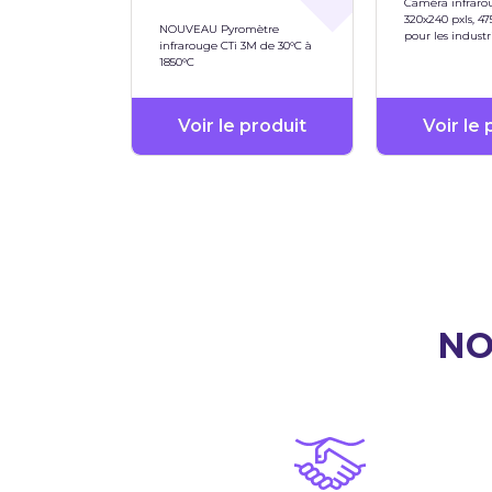
Caméra infraro
320x240 pxls, 47
NOUVEAU Pyromètre
pour les industr
infrarouge CTi 3M de 30°C à
des fours
1850°C
Voir le produit
Voir le 
N