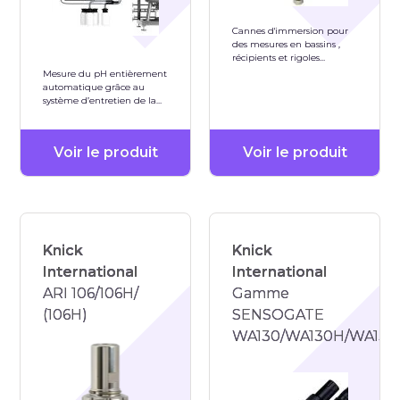
Cannes d'immersion pour
des mesures en bassins ,
récipients et rigoles
matériau PP-H PVDF Inox
Mesure du pH entièrement
1.4571
automatique grâce au
système d’entretien de la
sonde cCare
Voir le produit
Voir le produit
Knick
Knick
International
International
ARI 106/106H/
Gamme
(106H)
SENSOGATE
WA130/WA130H/WA131/