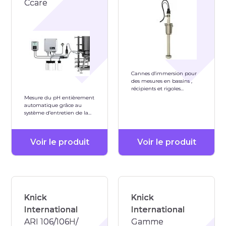
Ccare
Cannes d'immersion pour
des mesures en bassins ,
récipients et rigoles
matériau PP-H PVDF Inox
Mesure du pH entièrement
1.4571
automatique grâce au
système d’entretien de la
sonde cCare
Voir le produit
Voir le produit
Knick
Knick
International
International
ARI 106/106H/
Gamme