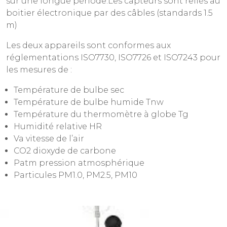
sur une longue période.Les capteurs sont reliés au
boitier électronique par des câbles (standards 1.5
m)
Les deux appareils sont conformes aux
réglementations ISO7730, ISO7726 et ISO7243 pour
les mesures de :
Température de bulbe sec
Température de bulbe humide Tnw
Température du thermomètre à globe Tg
Humidité relative HR
Va vitesse de l’air
CO2 dioxyde de carbone
Patm pression atmosphérique
Particules PM1.0, PM2.5, PM10