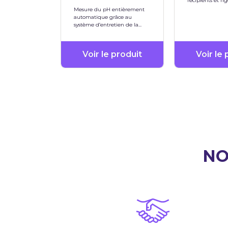
récipients et ri
PP-H PVDF Inox 
Mesure du pH entièrement
automatique grâce au
système d’entretien de la
sonde cCare
Voir le produit
Voir le 
N