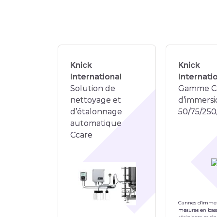
Knick
Knick
International
Internati
Solution de
Gamme C
nettoyage et
d’immers
d’étalonnage
50/75/25
automatique
Ccare
Cannes d'immer
mesures en bass