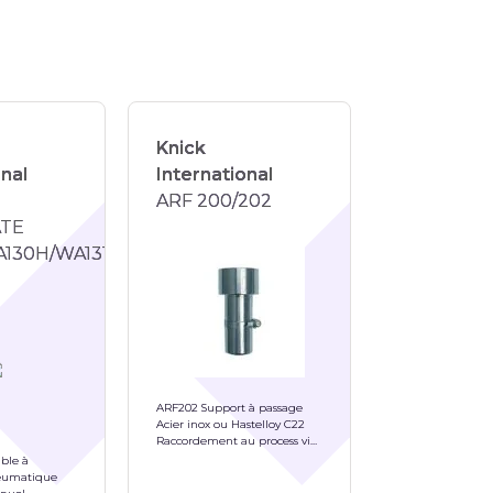
Knick
onal
International
ARF 200/202
TE
130H/WA131/WA132/WA133/WA125/WA126/
ARF202 Support à passage
Acier inox ou Hastelloy C22
Raccordement au process via
G 1/4" ou NPT 1/4"
able à
umatique