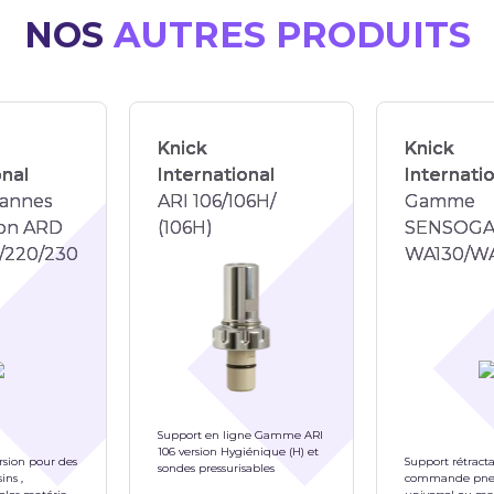
NOS
AUTRES PRODUITS
Knick
Knick
onal
International
Internati
annes
ARI 106/106H/
Gamme
ion ARD
(106H)
SENSOGA
0/220/230
WA130/WA
Support en ligne Gamme ARI
106 version Hygiénique (H) et
sion pour des
Support rétract
sondes pressurisables
ins ,
commande pne