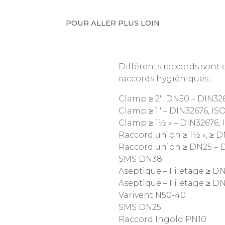
POUR ALLER PLUS LOIN
Différents raccords sont 
raccords hygiéniques :
Clamp ≥ 2″, DN50 – DIN32
Clamp ≥ 1″ – DIN32676, IS
Clamp ≥ 1½ » – DIN32676,
Raccord union ≥ 1½ », ≥ D
Raccord union ≥ DN25 – D
SMS DN38
Aseptique – Filetage ≥ DN
Aseptique – Filetage ≥ DN
Varivent N50-40
SMS DN25
Raccord Ingold PN10