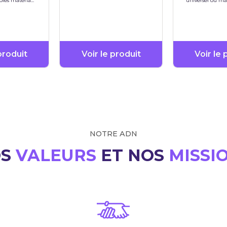
goles matériau
universel ou m
1.4571
produit
Voir le produit
Voir le 
NOTRE ADN
OS
VALEURS
ET NOS
MISSI