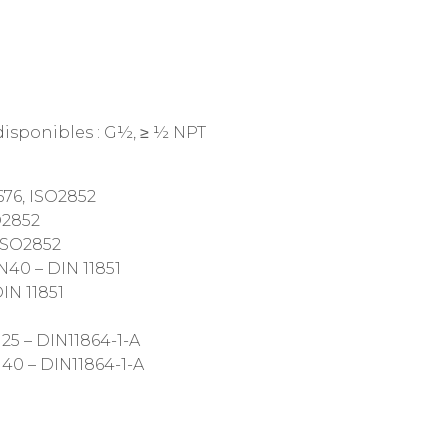
disponibles : G½, ≥ ½ NPT
676, ISO2852
O2852
 ISO2852
N40 – DIN 11851
IN 11851
25 – DIN11864-1-A
40 – DIN11864-1-A