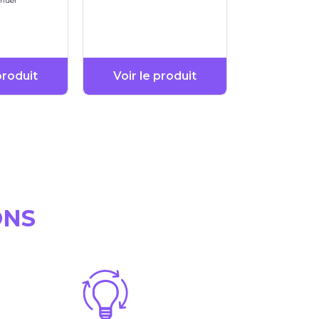
anuel
produit
Voir le produit
ONS