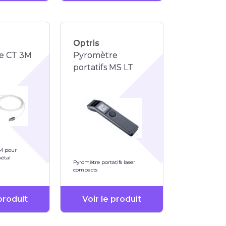
Optris
e CT 3M
Pyromètre
portatifs MS LT
M pour
étal
Pyromètre portatifs laser
compacts
 produit
Voir le produit