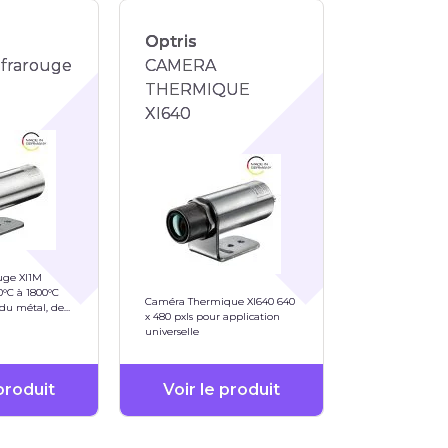
Optris
nfrarouge
CAMERA
THERMIQUE
XI640
uge XI1M
0°C à 1800°C
Caméra Thermique XI640 640
 du métal, de
x 480 pxls pour application
universelle
 produit
Voir le produit