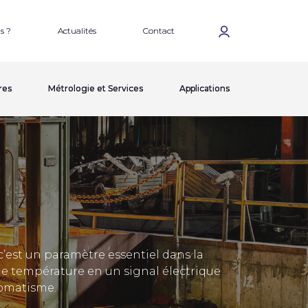
s ?
Actualités
Contact
res
Métrologie et Services
Applications
’est un paramètre essentiel dans la
 température en un signal électrique
tomatisme.