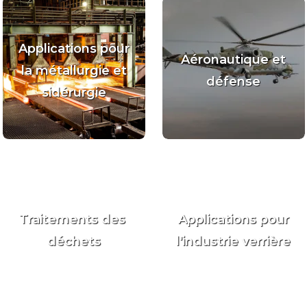
Applications pour
Aéronautique et
la métallurgie et
défense
sidérurgie
Traitements des
Applications pour
déchets
l'industrie verrière