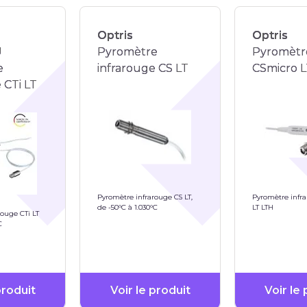
Optris
Optris
U
Pyromètre
Pyromètr
e
infrarouge CS LT
CSmicro 
 CTi LT
Pyromètre infrarouge CS LT,
Pyromètre infr
de -50°C à 1.030°C
LT LTH
rouge CTi LT
C
produit
Voir le produit
Voir le