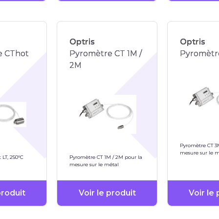
Optris
Optris
e CThot
Pyromètre CT 1M /
Pyromètr
2M
Pyromètre CT 3
mesure sur le m
 LT, 250°C
Pyromètre CT 1M / 2M pour la
mesure sur le métal
produit
Voir le produit
Voir le