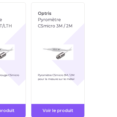
Optris
e
Pyromètre
LT/LTH
CSmicro 3M / 2M
arouge CSmicro
Pyromètre CSmicro 3M / 2M
pour la mesure sur le métal
 produit
Voir le produit