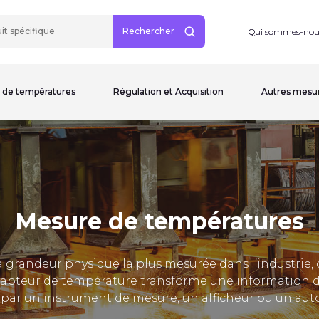
Rechercher
Qui sommes-nou
 de températures
Régulation et Acquisition
Autres mesu
Mesure de températures
 grandeur physique la plus mesurée dans l’industrie, c
apteur de température transforme une information de
e par un instrument de mesure, un afficheur ou un au