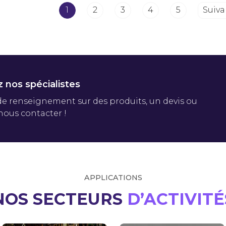
1
2
3
4
5
Suiva
 nos spécialistes
 de renseignement sur des produits, un devis ou
nous contacter !
APPLICATIONS
NOS SECTEURS
D’ACTIVITÉ