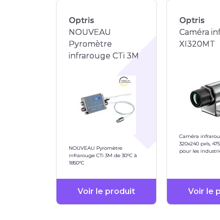
Optris
Optris
NOUVEAU
Caméra in
Pyromètre
XI320MT
infrarouge CTi 3M
Caméra infrarou
320x240 pxls, 47
NOUVEAU Pyromètre
pour les industr
infrarouge CTi 3M de 30°C à
des fours
1850°C
Voir le produit
Voir le 